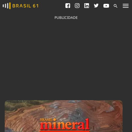
Ver todas as notícias
Saneamento
Podcasts
Indicadores
PUBLICIDADE
Área do comunicador
Bioinsumos
Publicidade Legal
Blog
Brasil Mineral
Fique por dentro do
Congresso Nacional e
Quem somos
nossos líderes.
Expediente
Acesse
Trabalhe no Brasil 61
Contato
Agronegócios
Comportamento
Meio Ambiente
Brasil
Cultura
Podcast
Brasil Mineral
Economia
Política
Ciência &
Educação
Saúde