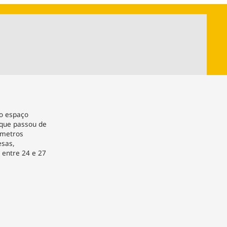
ios
Cultura
Podcast
Economia
Política
ral
Educação
Saúde
Tecnologia
Infraestrutura
Tempo
Internacional
mento
Meio Ambiente
do espaço
 que passou de
 metros
esas,
s entre 24 e 27