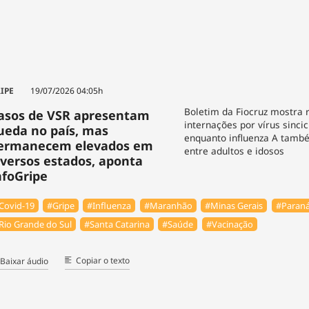
IPE
19/07/2026 04:05h
Boletim da Fiocruz mostra 
asos de VSR apresentam
internações por vírus sincic
ueda no país, mas
enquanto influenza A tamb
ermanecem elevados em
entre adultos e idosos
iversos estados, aponta
nfoGripe
Covid-19
#Gripe
#Influenza
#Maranhão
#Minas Gerais
#Paran
Rio Grande do Sul
#Santa Catarina
#Saúde
#Vacinação
Copiar o texto
Baixar áudio