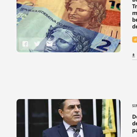
T
m
b
d
#
SI
D
d
p