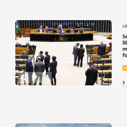
CÂ
S
l
m
f
#