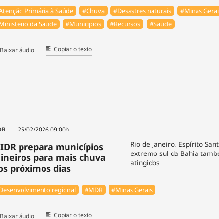
Atenção Primária à Saúde
#Chuva
#Desastres naturais
#Minas Gerai
Ministério da Saúde
#Municípios
#Recursos
#Saúde
Copiar o texto
Baixar áudio
DR
25/02/2026 09:00h
Rio de Janeiro, Espírito San
IDR prepara municípios
extremo sul da Bahia tam
ineiros para mais chuva
atingidos
os próximos dias
Desenvolvimento regional
#MDR
#Minas Gerais
Copiar o texto
Baixar áudio