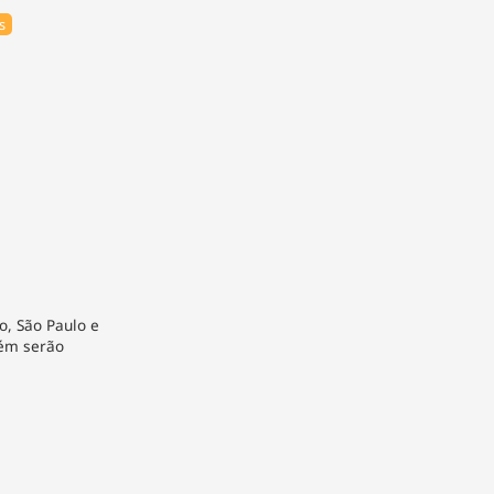
s
to, São Paulo e
bém serão