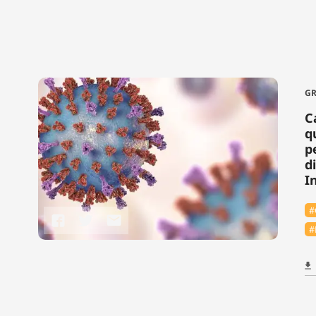
GR
C
q
p
d
I
#
#