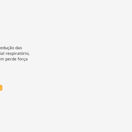
redução das
ial respiratório,
ém perde força
á