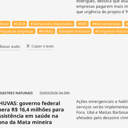
Rodrigues, destaca que atu
empresas pagarem mais im
que urgência do projeto é ‘h
Brasil
#⁠CACB
#Câmara dos Deputados
#MEI
#Microempresas
#
Pequenas empresas
#Política
#Simples Nacional
#Congresso Nacion
Copiar o texto
Baixar áudio
SASTRES NATURAIS
03/03/2026 04:30h
Ações emergenciais e habil
HUVAS: governo federal
serviços serão implementa
ibera R$ 16,4 milhões para
Fora, Ubá e Matias Barbosa
ssistência em saúde na
afetados pelo desastre clim
ona da Mata mineira