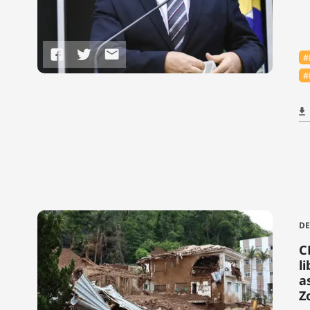
#
#
DE
C
l
a
Z