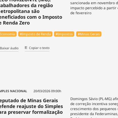
sancionada em novembro d
rabalhadores da região
impacto percebido a parti
etropolitana são
de fevereiro
eneficiados com o Imposto
e Renda Zero
Economia
#Imposto de Renda
#Impostos
#Minas Gerais
Copiar o texto
Baixar áudio
MPLES NACIONAL
20/03/2026 09:00h
Domingos Sávio (PL-MG) afi
eputado de Minas Gerais
de correção incentiva soneg
efende reajuste do Simples
crescimento dos pequenos n
ara preservar formalização
presidente da Federaminas