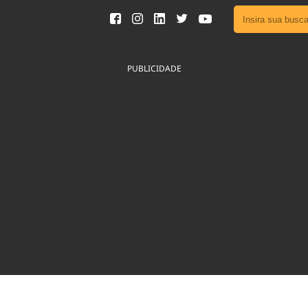
Ver toda
Podcast
PUBLICIDADE
Área do
Publicid
Fique por 
Congresso 
nossos líde
Acesse