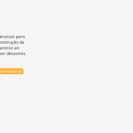
recursos para
construção da
 acesso ao
por desastres
so Nacional