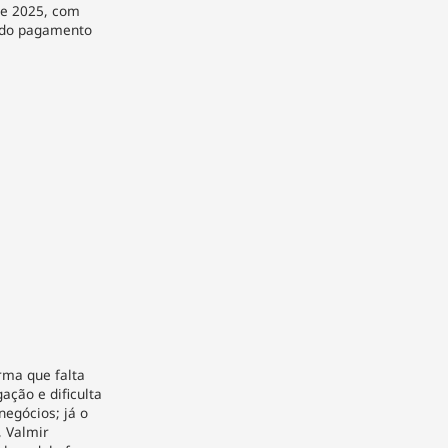
e 2025, com
r do pagamento
rma que falta
ação e dificulta
egócios; já o
, Valmir