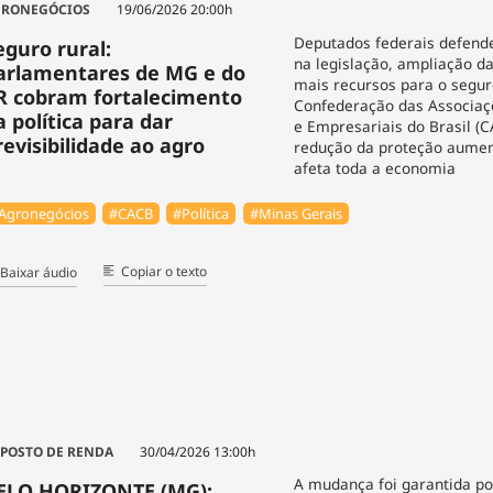
RONEGÓCIOS
19/06/2026 20:00h
Deputados federais defen
eguro rural:
na legislação, ampliação d
arlamentares de MG e do
mais recursos para o segur
R cobram fortalecimento
Confederação das Associaç
a política para dar
e Empresariais do Brasil (C
revisibilidade ao agro
redução da proteção aumen
afeta toda a economia
Agronegócios
#⁠CACB
#Política
#Minas Gerais
Copiar o texto
Baixar áudio
POSTO DE RENDA
30/04/2026 13:00h
A mudança foi garantida por
ELO HORIZONTE (MG):