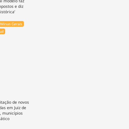
al modelo faz
postos e diz
istórica’
Minas Gerais
al
itação de novos
das em Juiz de
, municípios
ático