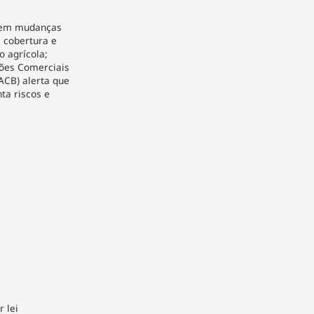
dem mudanças
a cobertura e
o agrícola;
ões Comerciais
ACB) alerta que
ta riscos e
 lei