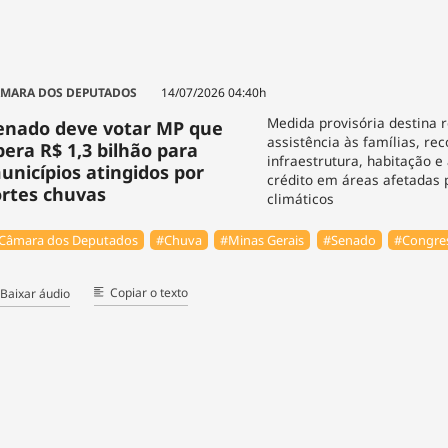
MARA DOS DEPUTADOS
14/07/2026 04:40h
Medida provisória destina 
enado deve votar MP que
assistência às famílias, re
ibera R$ 1,3 bilhão para
infraestrutura, habitação e
unicípios atingidos por
crédito em áreas afetadas 
ortes chuvas
climáticos
Câmara dos Deputados
#Chuva
#Minas Gerais
#Senado
#Congres
Copiar o texto
Baixar áudio