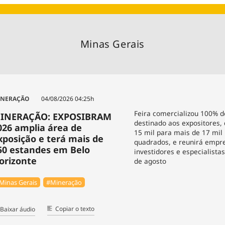
Agronegóc
Brasil
Brasil Mine
Minas Gerais
Ciência & 
Cinema
Comporta
INERAÇÃO
04/08/2026 04:25h
Feira comercializou 100% 
INERAÇÃO: EXPOSIBRAM
destinado aos expositores,
026 amplia área de
15 mil para mais de 17 mil
xposição e terá mais de
quadrados, e reunirá empr
50 estandes em Belo
investidores e especialista
orizonte
de agosto
Minas Gerais
#Mineração
Copiar o texto
Baixar áudio