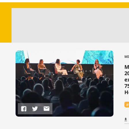
M
M
2
e
7
H
#