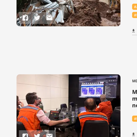
#
#
M
M
m
n
#