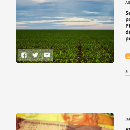
AG
S
p
P
d
p
#
IM
B