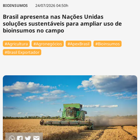
Tecnologia
Infraestrutura
Tempo
BIOINSUMOS
24/07/2026 04:50h
Cinema
Internacional
Brasil apresenta nas Nações Unidas
soluções sustentáveis para ampliar uso de
bioinsumos no campo
#Agricultura
#Agronegócios
#ApexBrasil
#Bioinsumos
#Brasil Exportador