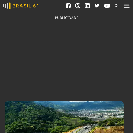
Ver todas as notícias
Saneamento
Podcasts
Indicadores
PUBLICIDADE
Área do comunicador
Bioinsumos
Publicidade Legal
Blog
Brasil Mineral
Fique por dentro do
Congresso Nacional e
Quem somos
nossos líderes.
Expediente
Acesse
Trabalhe no Brasil 61
Contato
Agronegócios
Comportamento
Meio Ambiente
Brasil
Cultura
Podcast
Brasil Mineral
Economia
Política
Ciência &
Educação
Saúde