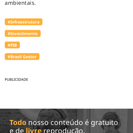
ambientais.
#Infraestrutura
#Investimento
#PIB
#Brasil Gestor
PUBLICIDADE
Todo
nosso conteúdo é gratuito
e de
livre
reprodução.