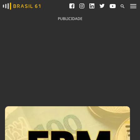
Ver todas as notícias
Saneamento
Podcasts
Indicadores
PUBLICIDADE
Área do comunicador
Bioinsumos
Publicidade Legal
Blog
Brasil Mineral
Fique por dentro do
Congresso Nacional e
Quem somos
nossos líderes.
Expediente
Acesse
Trabalhe no Brasil 61
Contato
Agronegócios
Comportamento
Meio Ambiente
Brasil
Cultura
Podcast
Brasil Mineral
Economia
Política
Ciência &
Educação
Saúde