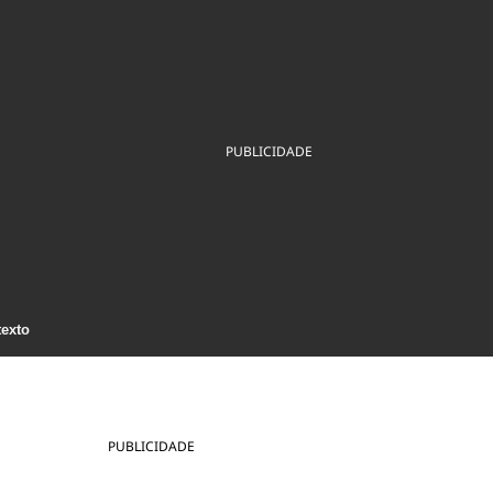
ios
Cultura
Podcast
Economia
Política
ral
Educação
Saúde
Tecnologia
Infraestrutura
Tempo
Internacional
mento
Meio Ambiente
PUBLICIDADE
texto
PUBLICIDADE