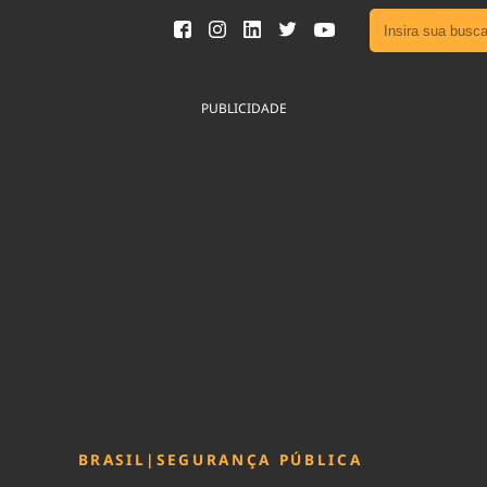
Ver toda
Podcast
PUBLICIDADE
Área do
Publicid
Fique por 
Congresso 
nossos líde
Acesse
BRASIL
|
SEGURANÇA PÚBLICA