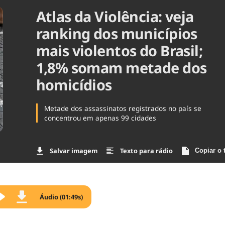
Atlas da Violência: veja
Agronegóc
Brasil
ranking dos municípios
Brasil Mine
Ciência & 
mais violentos do Brasil;
Cinema
1,8% somam metade dos
Comporta
homicídios
Metade dos assassinatos registrados no país se
concentrou em apenas 99 cidades
Salvar imagem
Texto para rádio
Copiar o 
Áudio (01:49s)