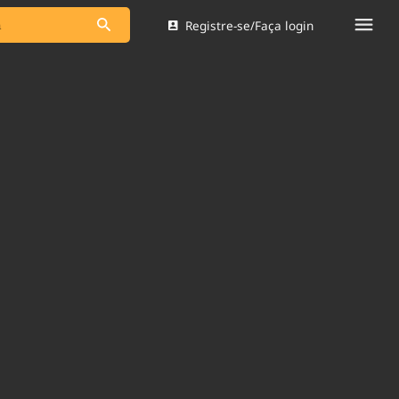
Registre-se/Faça login
s as notícias
Saneamento
s
Indicadores
 comunicador
Bioinsumos
ade Legal
Blog
Brasil Mineral
Quem somos
dentro do
Nacional e
Expediente
res.
Trabalhe no Brasil 61
Contato