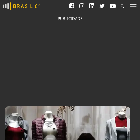
Ver todas as notícias
Saneamento
Podcasts
Indicadores
PUBLICIDADE
Área do comunicador
Bioinsumos
Publicidade Legal
Blog
Brasil Mineral
Fique por dentro do
Congresso Nacional e
Quem somos
nossos líderes.
Expediente
Acesse
Trabalhe no Brasil 61
Contato
Agronegócios
Comportamento
Meio Ambiente
Brasil
Cultura
Podcast
Brasil Mineral
Economia
Política
Ciência &
Educação
Saúde