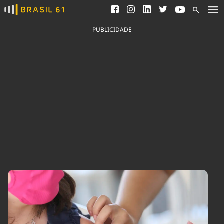
Ver todas as notícias
Saneamento
Podcasts
Indicadores
PUBLICIDADE
Área do comunicador
Bioinsumos
Publicidade Legal
Blog
Brasil Mineral
Fique por dentro do
Congresso Nacional e
Quem somos
nossos líderes.
Expediente
Acesse
Trabalhe no Brasil 61
Contato
Agronegócios
Comportamento
Meio Ambiente
Brasil
Cultura
Podcast
Brasil Mineral
Economia
Política
Ciência &
Educação
Saúde