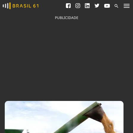
Ver todas as notícias
Saneamento
Podcasts
Indicadores
PUBLICIDADE
Área do comunicador
Bioinsumos
Publicidade Legal
Blog
Brasil Mineral
Fique por dentro do
Congresso Nacional e
Quem somos
nossos líderes.
Expediente
Acesse
Trabalhe no Brasil 61
Contato
Agronegócios
Comportamento
Meio Ambiente
Brasil
Cultura
Podcast
Brasil Mineral
Economia
Política
Ciência &
Educação
Saúde