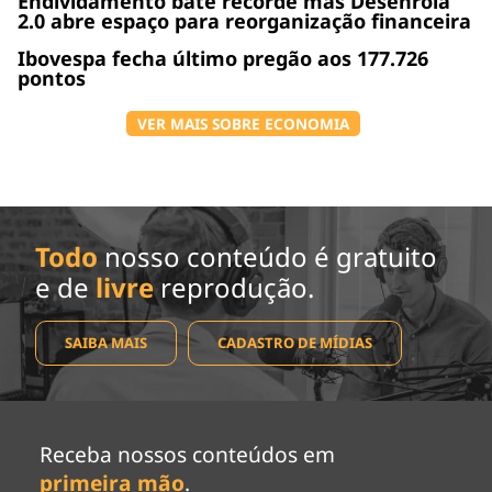
Endividamento bate recorde mas Desenrola
2.0 abre espaço para reorganização financeira
Ibovespa fecha último pregão aos 177.726
pontos
VER MAIS SOBRE ECONOMIA
Todo
nosso conteúdo é gratuito
e de
livre
reprodução.
SAIBA MAIS
CADASTRO DE MÍDIAS
Receba nossos conteúdos em
primeira mão
.