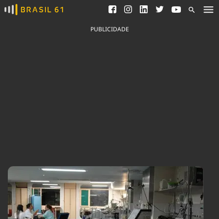
Ver todas as notícias
Saneamento
Podcasts
Indicadores
PUBLICIDADE
Área do comunicador
Bioinsumos
Publicidade Legal
Blog
Brasil Mineral
Fique por dentro do
Congresso Nacional e
Quem somos
nossos líderes.
Expediente
Acesse
Trabalhe no Brasil 61
Contato
Agronegócios
Comportamento
Meio Ambiente
Brasil
Cultura
Podcast
Brasil Mineral
Economia
Política
Ciência &
Educação
Saúde