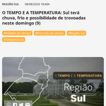
Tecnologia
Infraestrutura
Tempo
REGIÃO SUL
08/08/2026 18:40h
Cinema
Internacional
O TEMPO E A TEMPERATURA: Sul terá
chuva, frio e possibilidade de trovoadas
neste domingo (9)
#Boletim do tempo
#Previsão do tempo
#Região Sul
#Temperatura