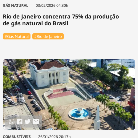
Tecnologia
Infraestrutura
Tempo
GÁS NATURAL
03/02/2026 04:30h
Cinema
Internacional
Rio de Janeiro concentra 75% da produção
de gás natural do Brasil
#Gás Natural
#Rio de Janeiro
COMBUSTÍVEIS
26/01/2026 20:17h