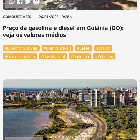
COMBUSTÍVEIS
26/01/2026 19:28h
Preço da gasolina e diesel em Goiânia (GO):
veja os valores médios
#Biocombustíveis
#Combustíveis
#Diesel
#Etanol
#Gás de cozinha
#Gás Natural
#Gasolina
#Petróleo