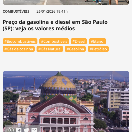
COMBUSTÍVEIS
26/01/2026 19:41h
Preço da gasolina e diesel em São Paulo
(SP): veja os valores médios
#Biocombustíveis
#Combustíveis
#Diesel
#Etanol
#Gás de cozinha
#Gás Natural
#Gasolina
#Petróleo