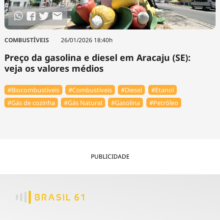
COMBUSTÍVEIS
26/01/2026 18:40h
Preço da gasolina e diesel em Aracaju (SE):
veja os valores médios
#Biocombustíveis
#Combustíveis
#Diesel
#Etanol
#Gás de cozinha
#Gás Natural
#Gasolina
#Petróleo
PUBLICIDADE