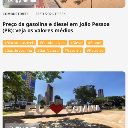
COMBUSTÍVEIS
26/01/2026 19:35h
Preço da gasolina e diesel em João Pessoa
(PB): veja os valores médios
#Biocombustíveis
#Combustíveis
#Diesel
#Etanol
#Gás de cozinha
#Gás Natural
#Gasolina
#Petróleo