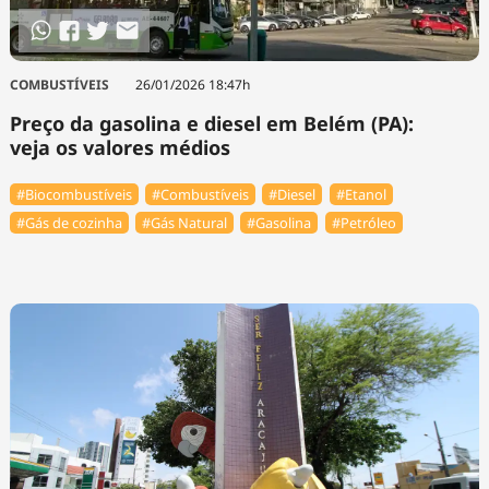
COMBUSTÍVEIS
26/01/2026 18:47h
Preço da gasolina e diesel em Belém (PA):
veja os valores médios
#Biocombustíveis
#Combustíveis
#Diesel
#Etanol
#Gás de cozinha
#Gás Natural
#Gasolina
#Petróleo