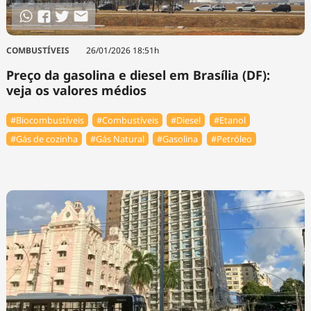
COMBUSTÍVEIS
26/01/2026 18:51h
Preço da gasolina e diesel em Brasília (DF):
veja os valores médios
#Biocombustíveis
#Combustíveis
#Diesel
#Etanol
#Gás de cozinha
#Gás Natural
#Gasolina
#Petróleo