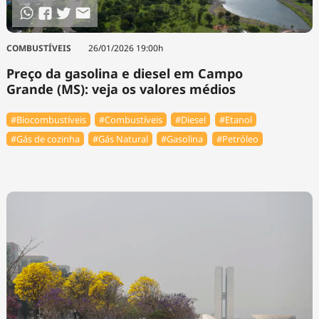
COMBUSTÍVEIS
26/01/2026 19:00h
Preço da gasolina e diesel em Campo
Grande (MS): veja os valores médios
#Biocombustíveis
#Combustíveis
#Diesel
#Etanol
#Gás de cozinha
#Gás Natural
#Gasolina
#Petróleo