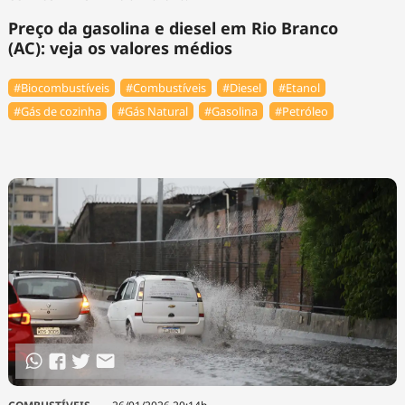
Preço da gasolina e diesel em Rio Branco
(AC): veja os valores médios
#Biocombustíveis
#Combustíveis
#Diesel
#Etanol
#Gás de cozinha
#Gás Natural
#Gasolina
#Petróleo