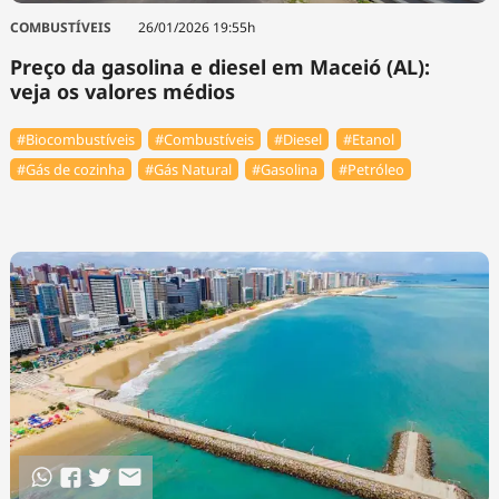
COMBUSTÍVEIS
26/01/2026 19:55h
Preço da gasolina e diesel em Maceió (AL):
veja os valores médios
#Biocombustíveis
#Combustíveis
#Diesel
#Etanol
#Gás de cozinha
#Gás Natural
#Gasolina
#Petróleo