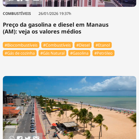
COMBUSTÍVEIS
26/01/2026 19:37h
Preço da gasolina e diesel em Manaus
(AM): veja os valores médios
#Biocombustíveis
#Combustíveis
#Diesel
#Etanol
#Gás de cozinha
#Gás Natural
#Gasolina
#Petróleo