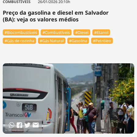
COMBUSTÍVEIS
26/01/2026 20:10h
Preço da gasolina e diesel em Salvador
(BA): veja os valores médios
#Biocombustíveis
#Combustíveis
#Diesel
#Etanol
#Gás de cozinha
#Gás Natural
#Gasolina
#Petróleo