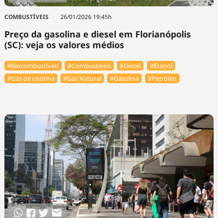
COMBUSTÍVEIS
26/01/2026 19:45h
Preço da gasolina e diesel em Florianópolis
(SC): veja os valores médios
#Biocombustíveis
#Combustíveis
#Diesel
#Etanol
#Gás de cozinha
#Gás Natural
#Gasolina
#Petróleo