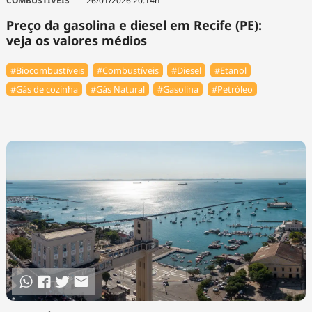
COMBUSTÍVEIS
26/01/2026 20:14h
Preço da gasolina e diesel em Recife (PE):
veja os valores médios
#Biocombustíveis
#Combustíveis
#Diesel
#Etanol
#Gás de cozinha
#Gás Natural
#Gasolina
#Petróleo