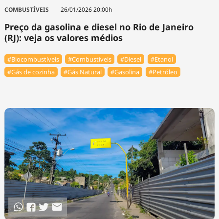
COMBUSTÍVEIS
26/01/2026 20:00h
Preço da gasolina e diesel no Rio de Janeiro
(RJ): veja os valores médios
#Biocombustíveis
#Combustíveis
#Diesel
#Etanol
#Gás de cozinha
#Gás Natural
#Gasolina
#Petróleo