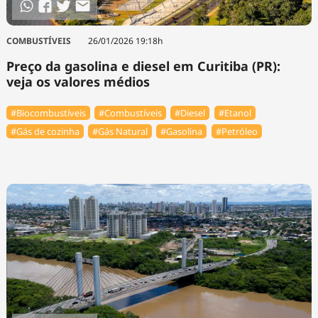
COMBUSTÍVEIS
26/01/2026 19:18h
Preço da gasolina e diesel em Curitiba (PR):
veja os valores médios
#Biocombustíveis
#Combustíveis
#Diesel
#Etanol
#Gás de cozinha
#Gás Natural
#Gasolina
#Petróleo