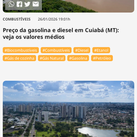
COMBUSTÍVEIS
26/01/2026 19:01h
Preço da gasolina e diesel em Cuiabá (MT):
veja os valores médios
#Biocombustíveis
#Combustíveis
#Diesel
#Etanol
#Gás de cozinha
#Gás Natural
#Gasolina
#Petróleo