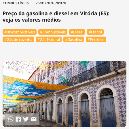
COMBUSTÍVEIS
26/01/2026 20:07h
Preço da gasolina e diesel em Vitória (ES):
veja os valores médios
#Biocombustíveis
#Combustíveis
#Diesel
#Etanol
#Gás de cozinha
#Gás Natural
#Gasolina
#Petróleo