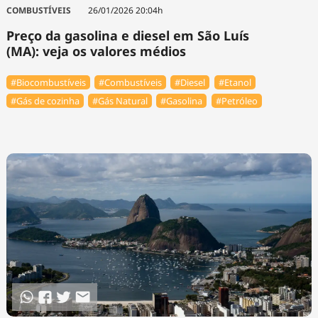
COMBUSTÍVEIS
26/01/2026 20:04h
Preço da gasolina e diesel em São Luís
(MA): veja os valores médios
#Biocombustíveis
#Combustíveis
#Diesel
#Etanol
#Gás de cozinha
#Gás Natural
#Gasolina
#Petróleo