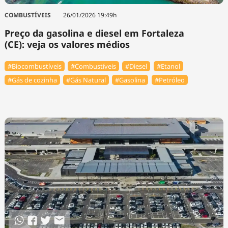
COMBUSTÍVEIS
26/01/2026 19:49h
Preço da gasolina e diesel em Fortaleza
(CE): veja os valores médios
#Biocombustíveis
#Combustíveis
#Diesel
#Etanol
#Gás de cozinha
#Gás Natural
#Gasolina
#Petróleo