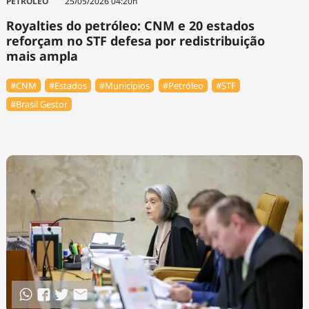
PETRÓLEO
25/05/2026 04:20h
Royalties do petróleo: CNM e 20 estados
reforçam no STF defesa por redistribuição
mais ampla
#CNM
#Estados
#Municípios
#Petróleo
#STF
#Brasil Gestor