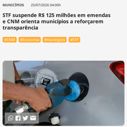
Tecnologia
Infraestrutura
Tempo
MUNICÍPIOS
25/07/2026 04:00h
Cinema
Internacional
STF suspende R$ 125 milhões em emendas
e CNM orienta municípios a reforçarem
transparência
#CNM
#Economia
#Municípios
#STF