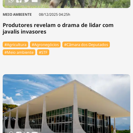
MEIO AMBIENTE
08/12/2025 04:25h
Produtores revelam o drama de lidar com
javalis invasores
#Agricultura
#Agronegócios
#Câmara dos Deputados
#Meio ambiente
#STF