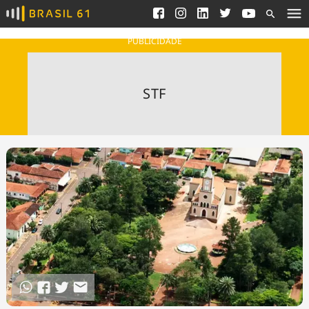
Ver todas as notícias
Saneamento
Podcasts
Indicadores
PUBLICIDADE
Área do comunicador
Bioinsumos
Publicidade Legal
Blog
STF
Brasil Mineral
Fique por dentro do
Congresso Nacional e
Quem somos
nossos líderes.
Expediente
Acesse
Trabalhe no Brasil 61
Contato
Agronegócios
Comportamento
Meio Ambiente
Brasil
Cultura
Podcast
Brasil Mineral
Economia
Política
Ciência &
Educação
Saúde